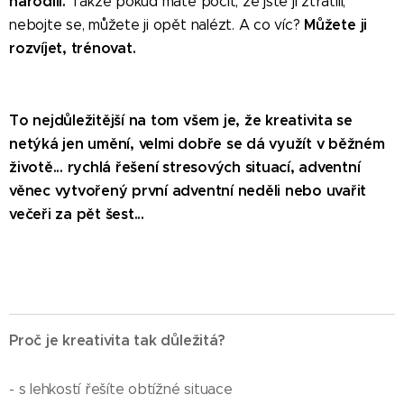
narodili.
Takže pokud máte pocit, že jste ji ztratili,
Můžete ji
nebojte se, můžete ji opět nalézt. A co víc?
rozvíjet, trénovat.
To nejdůležitější na tom všem je, že kreativita se
netýká jen umění, velmi dobře se dá využít v běžném
životě... rychlá řešení stresových situací, adventní
věnec vytvořený první adventní neděli nebo uvařit
večeři za pět šest...
Proč je kreativita tak důležitá?
- s lehkostí řešíte obtížné situace