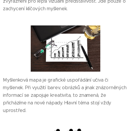
zvýraznění pro lepší vizuální představivost. Jde pouze o
zachycení klíčových myšlenek.
Myšlenková mapa je grafické uspořádání učiva či
myšlenek. Při využití barev, obrázků a jinak znázorněných
informací se zapojuje kreativita, to znamená, že
přicházíme na nové nápady. Hlavní téma stojí vždy
uprostřed.