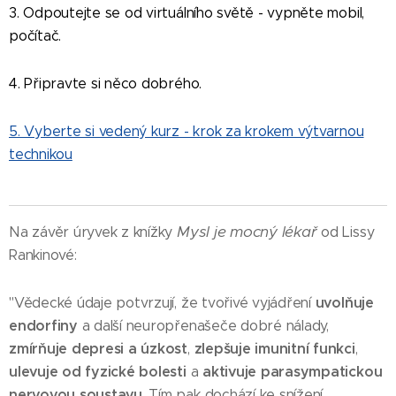
3. Odpoutejte se od virtuálního světě - vypněte mobil,
počítač.
4. Připravte si něco dobrého.
5. Vyberte si vedený kurz - krok za krokem výtvarnou
technikou
Mysl je mocný lékař
Na závěr úryvek z knížky
od Lissy
Rankinové:
uvolňuje
"Vědecké údaje potvrzují, že tvořivé vyjádření
endorfiny
a další neuropřenašeče dobré nálady,
zmírňuje depresi a úzkost
zlepšuje imunitní funkci
,
,
ulevuje od fyzické bolesti
aktivuje parasympatickou
a
nervovou soustavu
. Tím pak dochází ke snížení