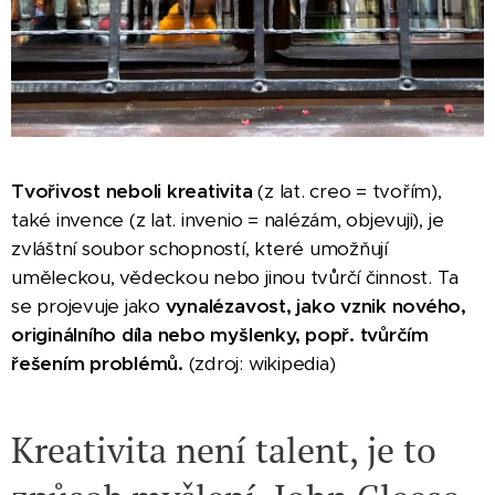
T
vořivost neboli kreativita
(z lat. creo = tvořím),
také invence (z lat. invenio = nalézám, objevuji), je
zvláštní soubor schopností, které umožňují
uměleckou, vědeckou nebo jinou tvůrčí činnost. Ta
se projevuje jako
vynalézavost, jako vznik nového,
originálního díla nebo myšlenky, popř. tvůrčím
řešením problémů.
(zdroj: wikipedia)
Kreativita není talent, je to