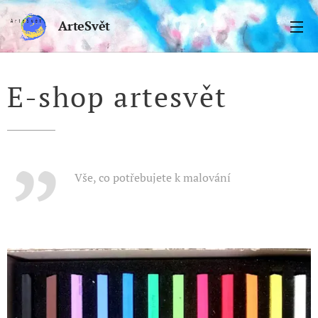
ArteSvět
E-shop artesvět
Vše, co potřebujete k malování